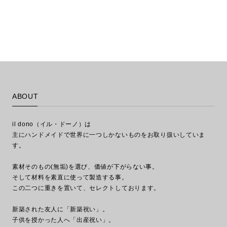
ABOUT
il dono（イル・ドーノ）は
主にハンドメイドで世界に一つしかないものをお取り扱いしていま
す。
素材そのもの(無垢)を選び、価値が下がらない事。
そして材料を素直に使って製造する事。
この二つに重きを置いて、セレクトしております。
新築された友人に「新築祝い」。
子供を授かった人へ「出産祝い」。